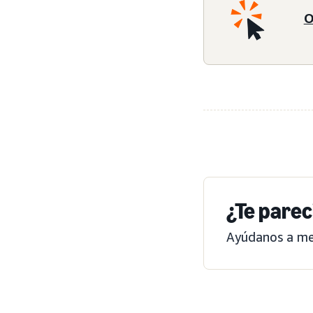
O
¿Te parec
Ayúdanos a mej