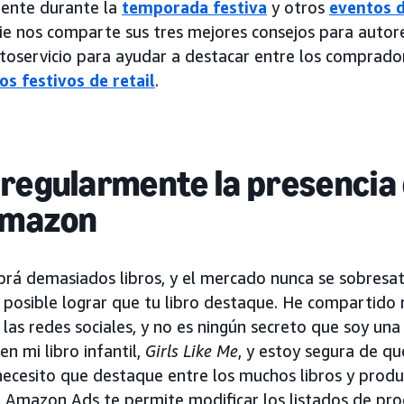
mente durante la
temporada festiva
y otros
eventos 
ie nos comparte sus tres mejores consejos para autor
utoservicio para ayudar a destacar entre los comprador
os festivos de retail
.
regularmente la presencia 
 Amazon
rá demasiados libros, y el mercado nunca se sobresat
 posible lograr que tu libro destaque. He compartido m
 las redes sociales, y no es ningún secreto que soy un
n mi libro infantil,
Girls Like Me
, y estoy segura de q
 necesito que destaque entre los muchos libros y produ
. Amazon Ads te permite modificar los listados de pro