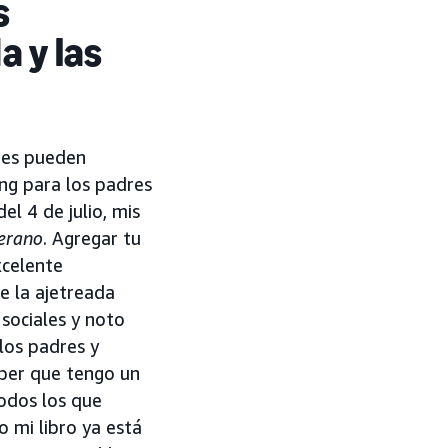
s
 y las
res pueden
ing para los padres
l 4 de julio, mis
verano
. Agregar tu
xcelente
e la ajetreada
sociales y noto
los padres y
ber que tengo un
todos los que
o mi libro ya está