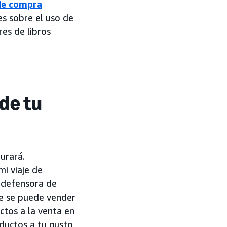
de compra
es sobre el uso de
es de libros
de tu
urará.
i viaje de
a defensora de
ue se puede vender
ctos a la venta en
ductos a tu gusto,