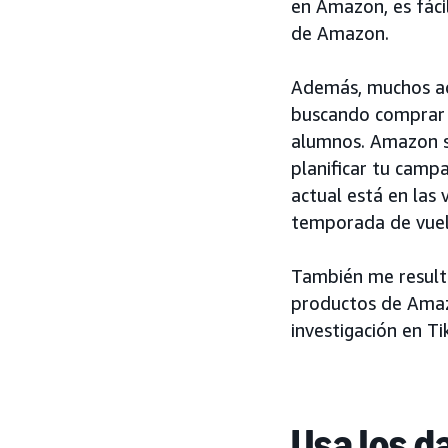
en Amazon, es fáci
de Amazon.
Además, muchos ad
buscando comprar l
alumnos. Amazon su
planificar tu camp
actual está en las
temporada de vuelt
También me resulta
productos de Amaz
investigación en T
Usa los d