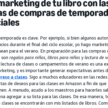
 marketing de tu libro con la
as de compras de temporada
iales
emporada es clave. Por ejemplo, si bien algunos auto
cios durante el final del ciclo escolar, yo hago market
nean para el verano. En preparación para las compras de
a son
regalos para niños
,
libros para niños
y
lectura de 
 de lectura de clases o campamentos de verano es una e
keting, y es importante generar expectativas antes d
reso a clases
. Sigo a muchos educadores en las redes 
istas de deseos para las clases en Amazon a fin de que 
nen. A menudo, acudo a los maestros para hacerles sa
ena agregar a su lista para las clases. De esa manera, 
 clases se encontrarán con mis listados de libros. Com