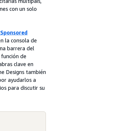
itarias multipaís,
nes con un solo
 Sponsored
en la consola de
na barrera del
 función de
abras clave en
me Designs también
por ayudarlos a
os para discutir su