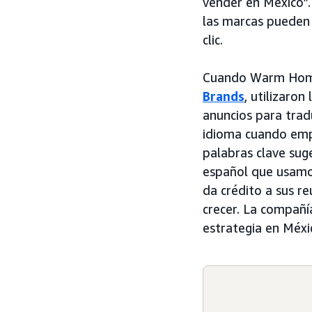
vender en México”.
las marcas pueden 
clic.
Cuando Warm Home
Brands
, utilizaron
anuncios para trad
idioma cuando empe
palabras clave sug
español que usamo
da crédito a sus r
crecer. La compañí
estrategia en Méxi