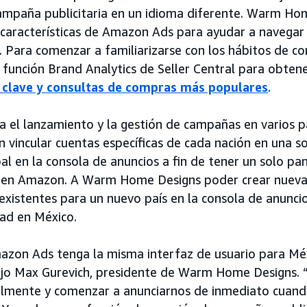
mpaña publicitaria en un idioma diferente. Warm Hom
y características de Amazon Ads para ayudar a navega
. Para comenzar a familiarizarse con los hábitos de c
a función Brand Analytics de Seller Central para obten
 clave y consultas de compras más populares
.
a el lanzamiento y la gestión de campañas en varios p
 vincular cuentas específicas de cada nación en una s
al en la consola de anuncios a fin de tener un solo pa
d en Amazon. A Warm Home Designs poder crear nuev
xistentes para un nuevo país en la consola de anuncios 
idad en México.
azon Ads tenga la misma interfaz de usuario para Mé
ijo Max Gurevich, presidente de Warm Home Designs. 
ácilmente y comenzar a anunciarnos de inmediato cua