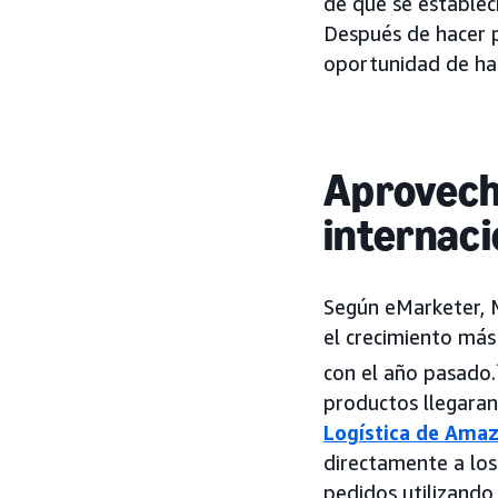
de que se establec
Después de hacer p
oportunidad de hac
Aprovech
internaci
Según eMarketer, M
el crecimiento más
con el año pasado.
productos llegaran
Logística de Ama
directamente a lo
pedidos utilizando