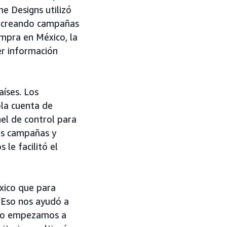
e Designs utilizó
r creando campañas
ompra en México, la
er información
aíses. Los
ola cuenta de
nel de control para
as campañas y
le facilitó el
xico que para
“Eso nos ayudó a
ndo empezamos a