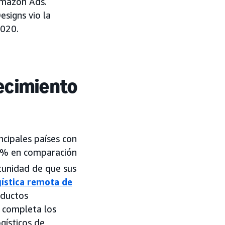
Amazon Ads.
signs vio la
2020.
ecimiento
cipales países con
18% en comparación
unidad de que sus
gística remota de
oductos
 completa los
gísticos de