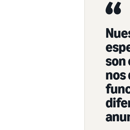
Nues
espe
son
nos 
func
dife
anu