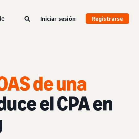
de
Iniciar sesión
Registrarse
OAS de una
duce el CPA en
g