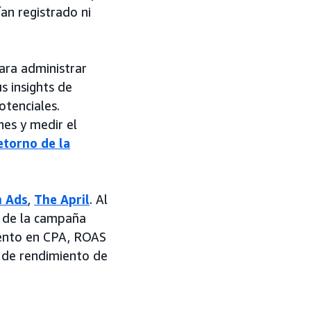
an registrado ni
ara administrar
 insights de
otenciales.
nes y medir el
etorno de la
n Ads
,
The April
. Al
a de la campaña
iento en CPA, ROAS
a de rendimiento de