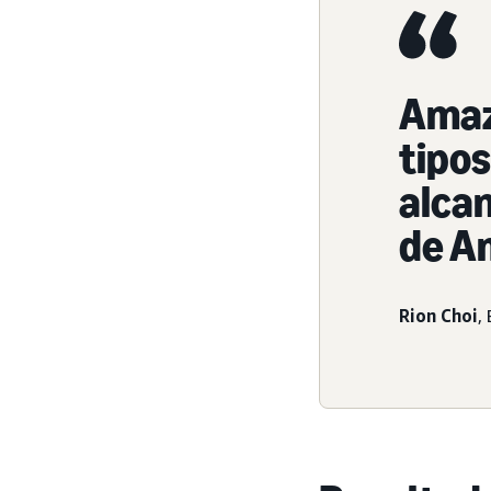
Amaz
tipos
alcan
de A
Rion Choi
,