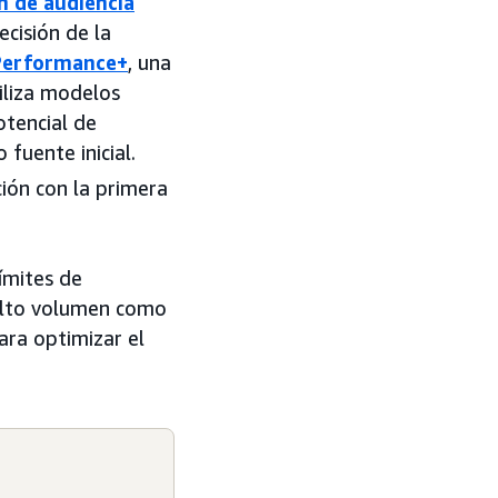
 de audiencia
ecisión de la
Performance+
, una
iliza modelos
otencial de
fuente inicial.
ón con la primera
límites de
alto volumen como
ara optimizar el