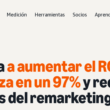
Medición
Herramientas
Socios
Apren
da
a aumentar el R
za en un 97%
y re
s del remarketin