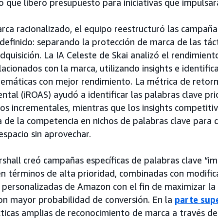
o que liberó presupuesto para iniciativas que impulsar
rca racionalizado, el equipo reestructuró las campaña
definido: separando la protección de marca de las tác
dquisición. La IA Celeste de Skai analizó el rendimient
cionados con la marca, utilizando insights e identific
temáticas con mejor rendimiento. La métrica de retorn
ental (iROAS) ayudó a identificar las palabras clave pr
sos incrementales, mientras que los insights competiti
 de la competencia en nichos de palabras clave para 
spacio sin aprovechar.
arshall creó campañas específicas de palabras clave “im
en términos de alta prioridad, combinadas con modific
s personalizadas de Amazon con el fin de maximizar la v
on mayor probabilidad de conversión. En la
parte sup
ácticas amplias de reconocimiento de marca a través 