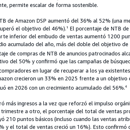
te, permite escalar de forma sostenible.
NTB de Amazon DSP aumentó del 36% al 52% (una me
uperó el objetivo del 46%).¹ El porcentaje de NTB d
parte inferior del embudo de ventas aumentó 1200 pun
dio acumulado del año, más del doble del objetivo de
taje de compras de NTB de anuncios patrocinados alc
etivo del 50% y confirmó que las campañas de búsque
compradores en lugar de recuperar a los ya existentes
mazon crecieron un 33% en 2025 frente a un objetivo 
nuó en 2026 con un crecimiento acumulado del 56%.
4
ró más ingresos a la vez que reforzó el impulso orgáni
 trimestre a otro, el porcentaje del total de ventas p
yó 210 puntos básicos (incluso cuando las ventas atrib
 y el total de ventas creció un 16%). Esto confirmó 