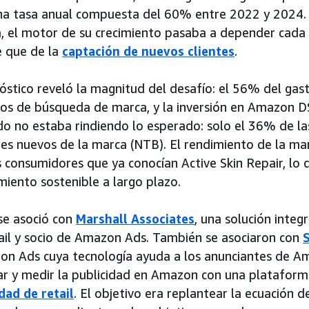
una tasa anual compuesta del 60% entre 2022 y 2024.
a, el motor de su crecimiento pasaba a depender cada
 que de la
captación de nuevos clientes
.
nóstico reveló la magnitud del desafío: el 56% del gas
os de búsqueda de marca, y la inversión en Amazon D
o no estaba rindiendo lo esperado: solo el 36% de l
tes nuevos de la marca (NTB). El rendimiento de la m
 consumidores que ya conocían Active Skin Repair, lo 
imiento sostenible a largo plazo.
 se asoció con
Marshall Associates
, una solución integ
ail y socio de Amazon Ads. También se asociaron con
S
n Ads cuya tecnología ayuda a los anunciantes de A
ar y medir la publicidad en Amazon con una plataforma
dad de retail
. El objetivo era replantear la ecuación 