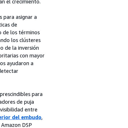
an el crecimiento.
s para asignar a
ticas de
o de los términos
ando los clústeres
o de la inversión
ioritarias con mayor
vos ayudaron a
detectar
prescindibles para
adores de puja
isibilidad entre
erior del embudo
,
de Amazon DSP