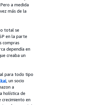
 Pero a medida
 vez más de la
to total se
SP en la parte
as compras
arca dependía en
que creaba un
ral para todo tipo
kai
, un socio
mazon a
 holística de
de crecimiento en