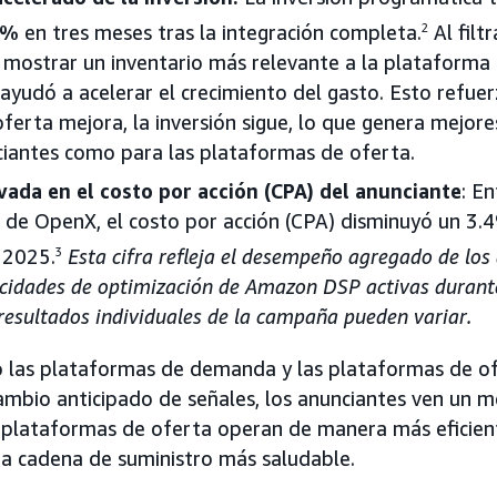
0%
en tres meses tras la integración completa.
2
Al filtr
 mostrar un inventario más relevante a la plataform
yudó a acelerar el crecimiento del gasto. Esto refue
oferta mejora, la inversión sigue, lo que genera mejor
ciantes como para las plataformas de oferta.
ada en el costo por acción (CPA) del anunciante
: E
o de OpenX, el costo por acción (CPA) disminuyó un 3.
 2025.
3
Esta cifra refleja el desempeño agregado de los
acidades de optimización de Amazon DSP activas durante
resultados individuales de la campaña pueden variar.
o las plataformas de demanda y las plataformas de o
ambio anticipado de señales, los anunciantes ven un
 plataformas de oferta operan de manera más eficient
na cadena de suministro más saludable.