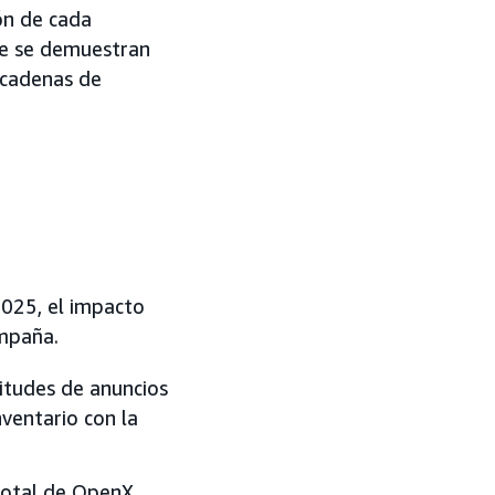
ón de cada
ue se demuestran
 cadenas de
025, el impacto
mpaña.
citudes de anuncios
ventario con la
total de OpenX