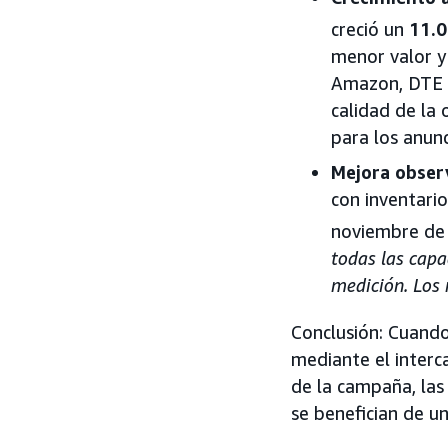
creció un
11.
menor valor y
Amazon, DTE a
calidad de la 
para los anun
Mejora observ
con inventari
noviembre de
todas las cap
medición. Los 
Conclusión: Cuand
mediante el interc
de la campaña, las
se benefician de u