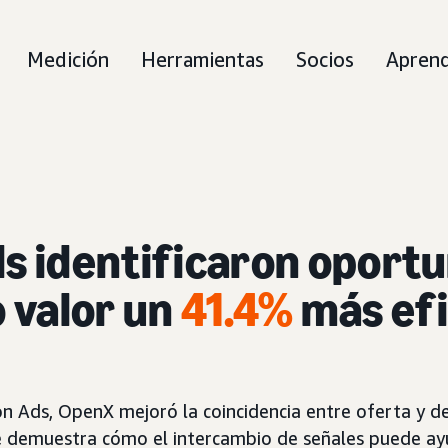
Medición
Herramientas
Socios
Apren
s identificaron oport
o valor un
41.4%
más ef
on Ads, OpenX mejoró la coincidencia entre oferta y 
 demuestra cómo el intercambio de señales puede ayu