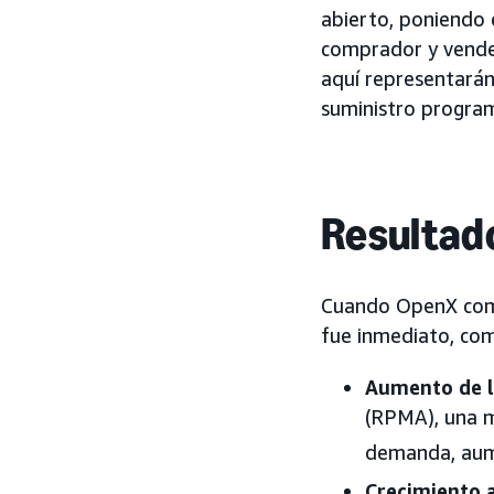
abierto, poniendo 
comprador y vended
aquí representarán
suministro program
Resultad
Cuando OpenX comp
fue inmediato, co
Aumento de l
(RPMA), una m
demanda, aum
Crecimiento a