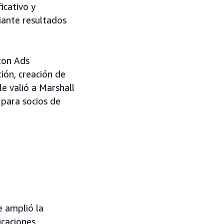
icativo y
diante resultados
zon Ads
ión, creación de
e valió a Marshall
para socios de
e amplió la
icaciones