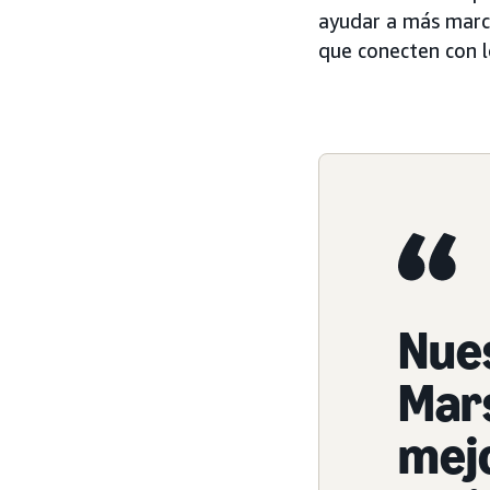
ayudar a más marca
que conecten con 
Nues
Mars
mejo