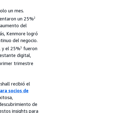
olo un mes.
mentaron un 25%
2
n aumento del
más, Kenmore logró
ntinuo del negocio.
 y el 25%
5
fueron
stante digital,
primer trimestre
hall recibió el
ara socios de
xitosa,
 descubrimiento de
estos insights para