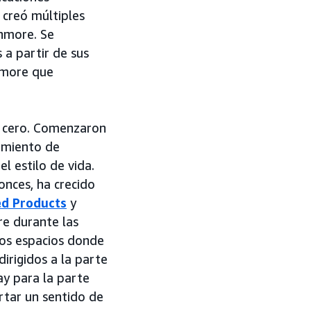
 creó múltiples
nmore. Se
 a partir de sus
nmore que
e cero. Comenzaron
imiento de
l estilo de vida.
nces, ha crecido
d Products
y
re durante las
los espacios donde
dirigidos a la parte
ay para la parte
rtar un sentido de