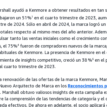
shall ayudó a Kenmore a obtener resultados en tan s
 bajaron un 51%
1
en el cuarto trimestre de 2023, au
stre de 2024. Sólo en abril de 2024, la marca logró u
otales respecto al mismo mes del año anterior. Ade
lsar tanto las ventas iniciales como el crecimiento co
s, el 75%
4
fueron de compradores nuevos de la marca,
ituales de Kenmore. La presencia de Kenmore en el e
mienta de insights competitivo, creció un 38 %
6
en el 
l cuarto trimestre de 2023.
la renovación de las ofertas de la marca Kenmore, Mars
 Nuevo Arquitecto de Marca en los
Reconocimientos p
. Marshall obtuvo valiosos insights de esta campaña e
e la comprensión de las tendencias de categoría y el
da efectivos. De ahora en adelante, el socio aplicará 