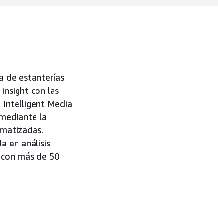
ia de estanterías
insight con las
f Intelligent Media
 mediante la
omatizadas.
a en análisis
r con más de 50