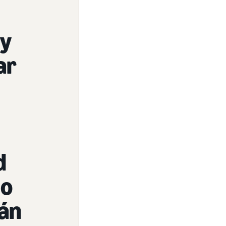
uy
ar
d
do
tán