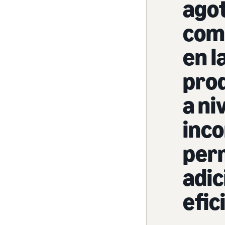
agot
comp
en l
prod
a ni
inco
per
adic
efic