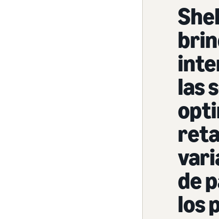
Shel
bri
inte
las 
opti
reta
vari
de p
los 