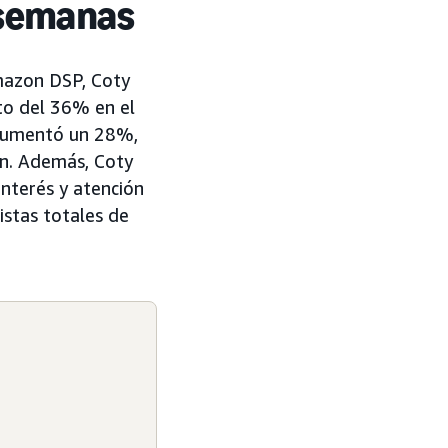
 semanas
mazon DSP, Coty
to del 36% en el
S aumentó un 28%,
an. Además, Coty
nterés y atención
istas totales de