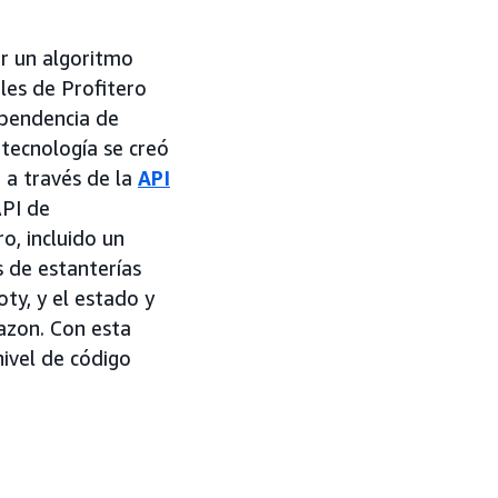
ar un algoritmo
les de Profitero
ependencia de
 tecnología se creó
 a través de la
API
API de
o, incluido un
s de estanterías
oty, y el estado y
mazon. Con esta
nivel de código