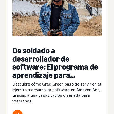
De soldado a
desarrollador de
software: El programa de
aprendizaje para
veteranos de Amazon
Descubre cómo Greg Green pasó de servir en el
ayuda a Greg Green a
ejército a desarrollar software en Amazon Ads,
gracias a una capacitación diseñada para
cambiar de empleo
veteranos.