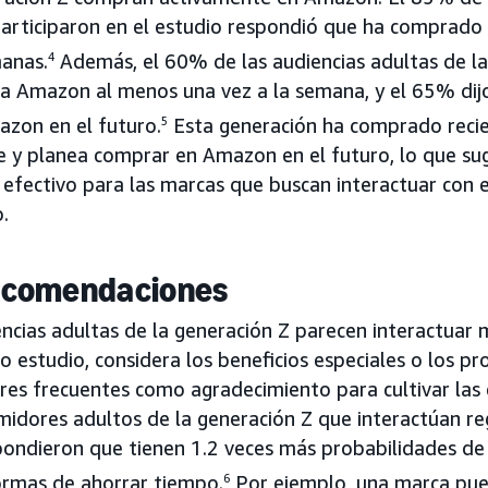
participaron en el estudio respondió que ha comprado
manas.
4
Además, el 60% de las audiencias adultas de la
ta Amazon al menos una vez a la semana, y el 65% dij
zon en el futuro.
5
Esta generación ha comprado reci
e y planea comprar en Amazon en el futuro, lo que s
 efectivo para las marcas que buscan interactuar con 
.
ecomendaciones
ncias adultas de la generación Z parecen interactua
o estudio, considera los beneficios especiales o los p
es frecuentes como agradecimiento para cultivar las
idores adultos de la generación Z que interactúan r
ndieron que tienen 1.2 veces más probabilidades de 
ormas de ahorrar tiempo.
6
Por ejemplo, una marca pu