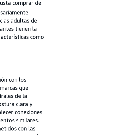
gusta comprar de
esariamente
cias adultas de
antes tienen la
acterísticas como
ión con los
s marcas que
irales de la
stura clara y
blecer conexiones
entos similares.
etidos con las