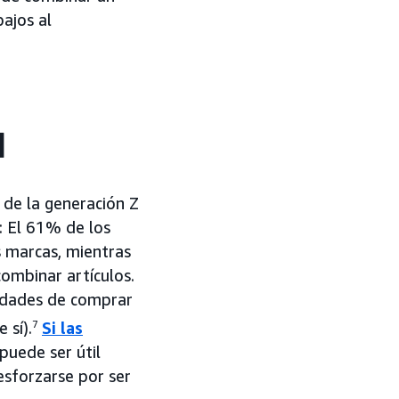
bajos al
d
a de la generación Z
: El 61% de los
s marcas, mientras
ombinar artículos.
lidades de comprar
 sí).
7
Si las
 puede ser útil
esforzarse por ser