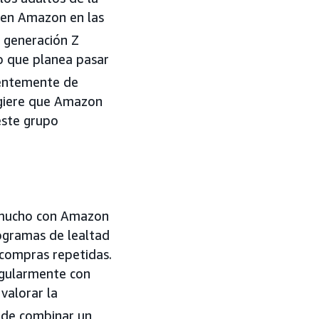
 en Amazon en las
 generación Z
o que planea pasar
entemente de
ugiere que Amazon
este grupo
r mucho con Amazon
rogramas de lealtad
 compras repetidas.
egularmente con
valorar la
ede combinar un