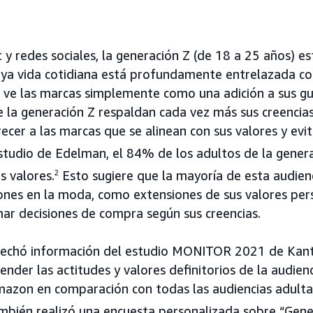
t y redes sociales, la generación Z (de 18 a 25 años) 
cuya vida cotidiana está profundamente entrelazada con
 ve las marcas simplemente como una adición a sus g
de la generación Z respaldan cada vez más sus creencia
cer a las marcas que se alinean con sus valores y evit
tudio de Edelman, el 84% de los adultos de la gener
s valores.
2
Esto sugiere que la mayoría de esta audien
ciones en la moda, como extensiones de sus valores per
r decisiones de compra según sus creencias.
echó información del estudio MONITOR 2021 de Kant
der las actitudes y valores definitorios de la audienc
azon en comparación con todas las audiencias adulta
ién realizó una encuesta personalizada sobre “Gener