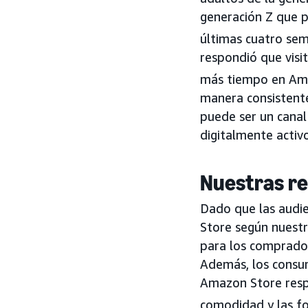
generación Z que 
últimas cuatro se
respondió que visi
más tiempo en Ama
manera consistent
puede ser un canal
digitalmente activo
Nuestras r
Dado que las audie
Store según nuestr
para los comprador
Además, los consum
Amazon Store respo
comodidad y las f