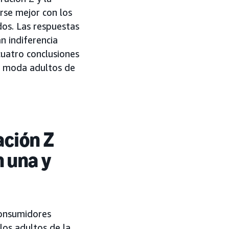
se mejor con los
os. Las respuestas
 indiferencia
cuatro conclusiones
e moda adultos de
ación Z
 una y
consumidores
os adultos de la