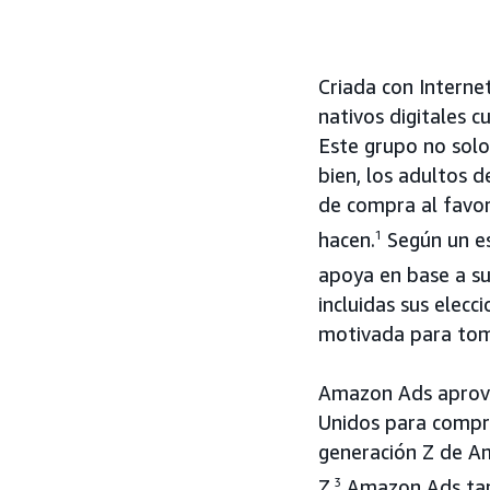
Criada con Interne
nativos digitales 
Este grupo no solo
bien, los adultos 
de compra al favore
hacen.
1
Según un es
apoya en base a su
incluidas sus elec
motivada para toma
Amazon Ads aprov
Unidos para compren
generación Z de Am
Z.
3
Amazon Ads tamb