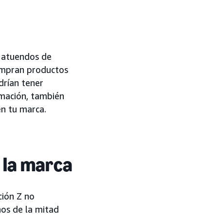
r atuendos de
compran productos
drían tener
rmación, también
en tu marca.
 la marca
ción Z no
os de la mitad