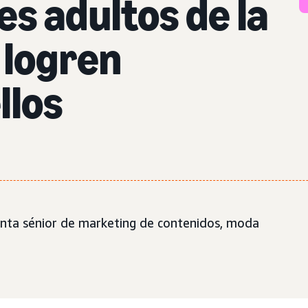
s adultos de la
 logren
llos
nta sénior de marketing de contenidos, moda