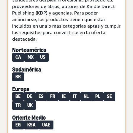
proveedores de libros, autores de Kindle Direct
Publishing (KDP) y agencias. Para poder
anunciarse, los productos tienen que estar
incluidos en una o más categorías aptas y cumplir
los requisitos para convertirse en la oferta
destacada.
Norteamérica
CA
MX
US
Sudamérica
BR
Europa
BE
DE
ES
FR
IE
IT
NL
PL
SE
TR
UK
Oriente Medio
EG
KSA
UAE