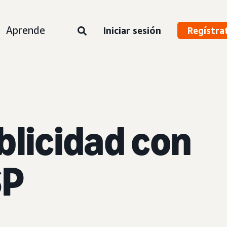
Aprende
Iniciar sesión
Regístra
blicidad con
SP