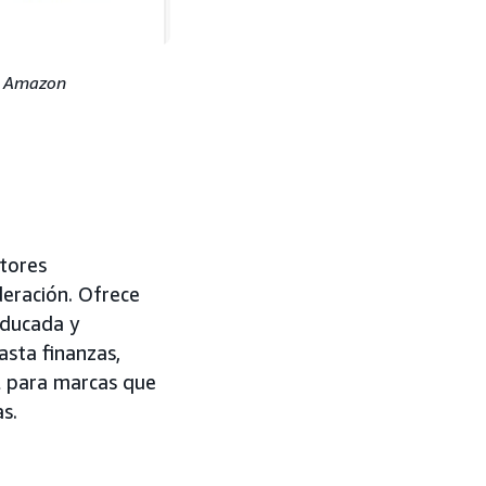
e Amazon
ctores
deración. Ofrece
educada y
asta finanzas,
eal para marcas que
s.