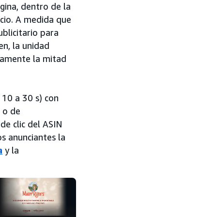
gina, dentro de la
nicio. A medida que
blicitario para
en, la unidad
adamente la mitad
 10 a 30 s) con
l o de
de clic del ASIN
os anunciantes la
a
y la