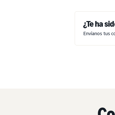
¿Te ha sid
Envíanos tus c
Co