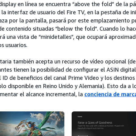
display en línea se encuentra “above the fold” de la pá
 la interfaz de usuario del Fire TV, en la pestaña de i
laza por la pantalla, pasará por este emplazamiento pu
 de contenido situadas “below the fold”. Cuando lo hac
ará una vista de “minidetalles”, que ocupará aproxim
os usuarios.
itaria también acepta un recurso de vídeo opcional (de
ntes tienen la posibilidad de configurar el ASIN digita
 ID de beneficios del canal Prime Video y los destinos 
solo disponible en Reino Unido y Alemania). Esto da a l
entar el alcance incremental, la
conciencia de marc