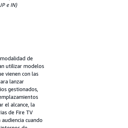
 JP e IN)
a modalidad de
n utilizar modelos
ue vienen con las
para lanzar
ios gestionados,
s emplazamientos
 el alcance, la
ias de Fire TV
a audiencia cuando
 internos de