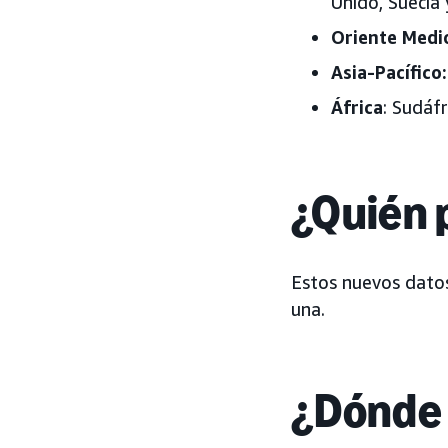
Unido, Suecia 
Oriente Medi
Asia-Pacífico
:
África
: Sudáfr
¿Quién 
Estos nuevos datos
una.
¿Dónde 