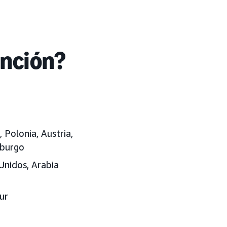
unción?
, Polonia, Austria,
mburgo
Unidos, Arabia
ur