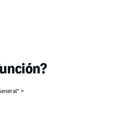
función?
eneral” >