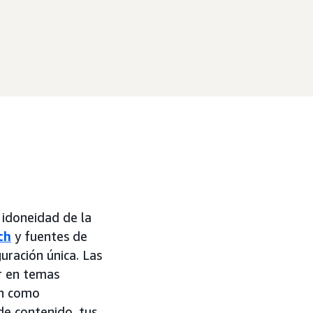
 idoneidad de la
ch
y fuentes de
uración única. Las
r en temas
an como
de contenido, tus