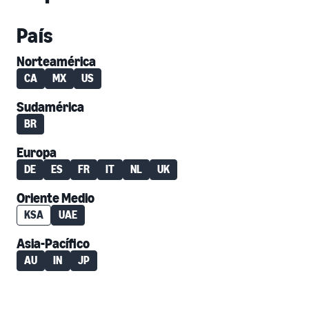
País
Norteamérica
CA
MX
US
Sudamérica
BR
Europa
DE
ES
FR
IT
NL
UK
Oriente Medio
KSA
UAE
Asia-Pacífico
AU
IN
JP