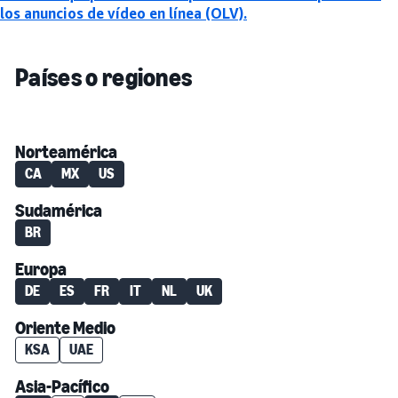
los anuncios de vídeo en línea (OLV).
Países o regiones
Norteamérica
CA
MX
US
Sudamérica
BR
Europa
DE
ES
FR
IT
NL
UK
Oriente Medio
KSA
UAE
Asia-Pacífico