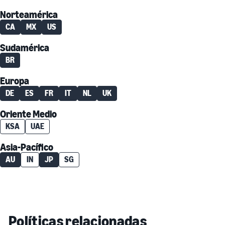
Norteamérica
CA
MX
US
Sudamérica
BR
Europa
DE
ES
FR
IT
NL
UK
Oriente Medio
KSA
UAE
Asia-Pacífico
AU
IN
JP
SG
Políticas relacionadas