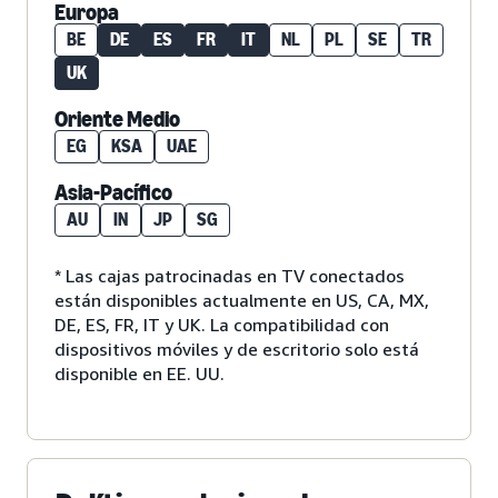
Europa
BE
DE
ES
FR
IT
NL
PL
SE
TR
UK
Oriente Medio
EG
KSA
UAE
Asia-Pacífico
AU
IN
JP
SG
* Las cajas patrocinadas en TV conectados
están disponibles actualmente en US, CA, MX,
DE, ES, FR, IT y UK. La compatibilidad con
dispositivos móviles y de escritorio solo está
disponible en EE. UU.