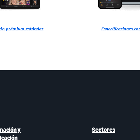
tulo prémium estándar
Especificaciones c
mación y
Sectores
ficación