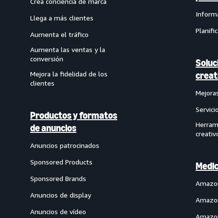
Crea conciencia de marca
Inform
Llega a más clientes
Planifi
Aumenta el tráfico
Aumenta las ventas y la
conversión
Soluc
Mejora la fidelidad de los
creat
clientes
Mejoras
Servici
Productos y formatos
Herram
de anuncios
creativ
Anuncios patrocinados
Sponsored Products
Medic
Sponsored Brands
Amazon
Anuncios de display
Amazon
Anuncios de vídeo
Amazon