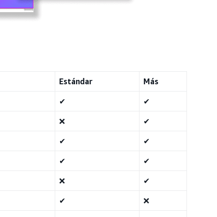
Estándar
Más
✔
✔
❌
✔
✔
✔
✔
✔
❌
✔
✔
❌