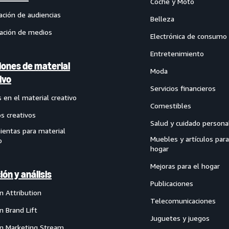
Coche y Moto
ación de audiencias
Belleza
cación de medios
Electrónica de consumo
Entretenimiento
iones de material
Moda
ivo
Servicios financieros
 en el material creativo
Comestibles
os creativos
Salud y cuidado persona
ientas para material
Muebles y artículos para
o
hogar
Mejoras para el hogar
ión y análisis
Publicaciones
 Attribution
Telecomunicaciones
 Brand Lift
Juguetes y juegos
 Marketing Stream