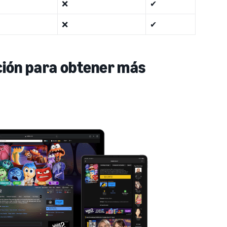
❌
✔
❌
✔
ación para obtener más