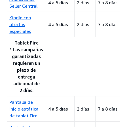
4 a 5 días
2 días
7 a 8 días
Seller Central
Kindle con
ofertas
4 a 5 días
2 días
7 a 8 días
especiales
Tablet Fire
* Las campañas
garantizadas
requieren un
plazo de
entrega
adicional de
2 días.
Pantalla de
inicio estática
4 a 5 días
2 días
7 a 8 días
de tablet Fire