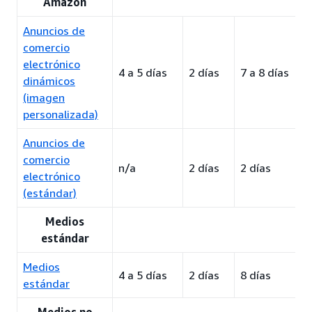
Amazon
Anuncios de
comercio
electrónico
4 a 5 días
2 días
7 a 8 días
dinámicos
(imagen
personalizada)
Anuncios de
comercio
n/a
2 días
2 días
electrónico
(estándar)
Medios
estándar
Medios
4 a 5 días
2 días
8 días
estándar