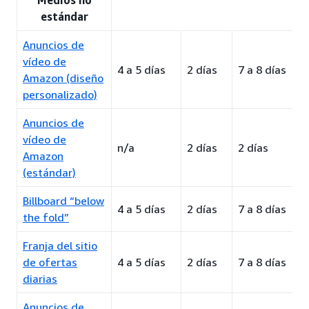
Medios no
estándar
Anuncios de
vídeo de
4 a 5 días
2 días
7 a 8 días
Amazon (diseño
personalizado)
Anuncios de
vídeo de
n/a
2 días
2 días
Amazon
(estándar)
Billboard “below
4 a 5 días
2 días
7 a 8 días
the fold”
Franja del sitio
de ofertas
4 a 5 días
2 días
7 a 8 días
diarias
Anuncios de