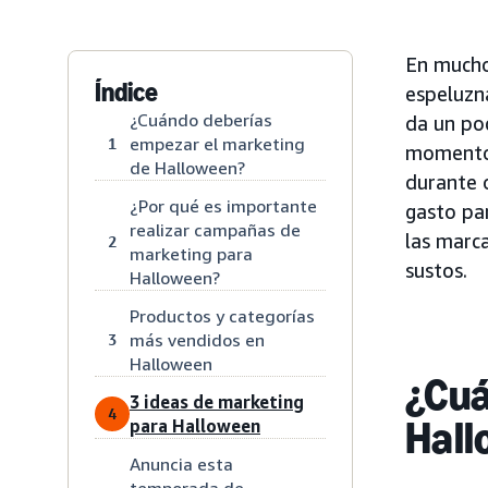
En mucho
Índice
espeluzna
¿Cuándo deberías
da un po
empezar el marketing
1
momento 
de Halloween?
durante o
¿Por qué es importante
gasto pa
realizar campañas de
las marc
2
marketing para
sustos.
Halloween?
Productos y categorías
más vendidos en
3
Halloween
¿Cuá
3 ideas de marketing
4
Hall
para Halloween
Anuncia esta
temporada de