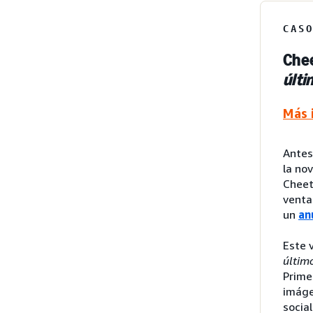
CAS
Chee
últi
Más 
Antes
la no
Cheet
venta
un
an
Este 
últim
Prime
imáge
socia