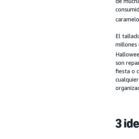
de mucha
consumid
caramelo
El talla
millones
Hallowee
son repar
fiesta o
cualquier
organizac
3 id