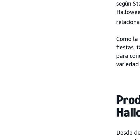
según St
Hallowee
relacion
Como la f
fiestas, 
para con
variedad
Prod
Hall
Desde dec