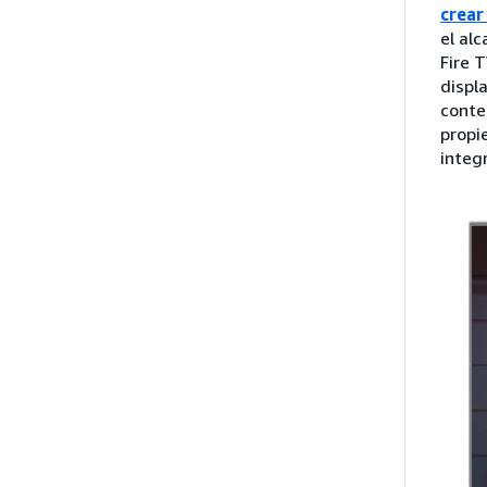
crear
el al
Fire 
displ
conte
propi
integ