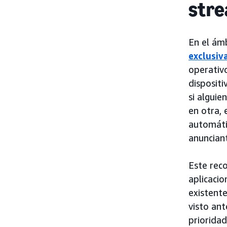
str
En el ám
exclusiv
operativo
dispositi
si algui
en otra,
automátic
anuncian
Este reco
aplicacio
existente
visto ant
priorida