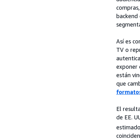
compras,
backend 
segmentac
Así es co
TV o rep
autentic
exponer 
están vin
que camb
formatos
El resul
de EE. U
estimado
coincide