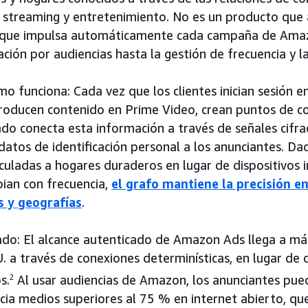
 streaming y entretenimiento. No es un producto que a
que impulsa automáticamente cada campaña de Amaz
ión por audiencias hasta la gestión de frecuencia y l
mo funciona: Cada vez que los clientes inician sesión e
roducen contenido en Prime Video, crean puntos de con
ado conecta esta información a través de señales cifr
datos de identificación personal a los anunciantes. D
culadas a hogares duraderos en lugar de dispositivos i
ian con frecuencia,
el grafo mantiene la precisión en
 y geografías
.
tado: El alcance autenticado de Amazon Ads llega a má
U. a través de conexiones determinísticas, en lugar d
s.
2
Al usar audiencias de Amazon, los anunciantes pue
ncia medios superiores al 75 % en internet abierto, 