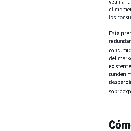
vean anun
el moment
los cons
Esta pre
redundant
consumid
del marke
existente
cunden m
desperdi
sobreexp
Cómo