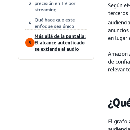
precisión en TV por
3
Según eM
streaming
terceros
Qué hace que este
audiencia
4
enfoque sea único
anuncios
Más allá de la pantalla:
en lugar 
El alcance autenticado
5
se extiende al audio
Amazon A
de confia
relevant
¿Qué
El grafo
audienci