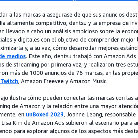
dar a las marcas a asegurase de que sus anuncios des
ia altamente competitivo, dentsu y la empresa de inv
 llevado a cabo un análisis ambicioso sobre la econom
iales y digitales con el objetivo de comprender mejor l
mizarla y, a su vez, cómo desarrollar mejores estánda
de medios
. Este año, dentsu trabajó con Amazon Ads 
s de streaming por primera vez, y realizaron tres est
aron más de 1000 anuncios de 76 marcas, en las propi
,
Twitch
, Amazon Freevee y Amazon Music.
bajo ilustra cómo pueden conectar las marcas con las 
ming de Amazon y la relación entre una mayor atención
mente, en
unBoxed 2023
, Joanne Leong, responsable 
 Lisa Kim de Amazon Ads subieron al escenario para an
yendo para explorar algunos de los aspectos más dest