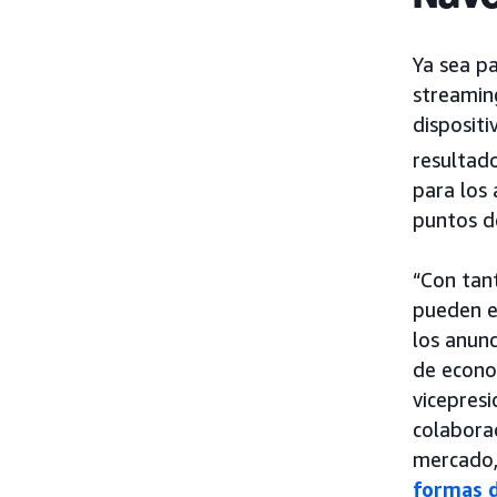
Ya sea pa
streamin
disposit
resultad
para los 
puntos d
“Con tan
pueden e
los anunc
de econom
vicepresi
colabora
mercado,
formas d