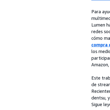
Para ayu
multimed
Lumen han
redes soc
cómo maxi
compra 
los medio
particip
Amazon
Este tra
de strea
Reciente
dentsu, y
Sigue le