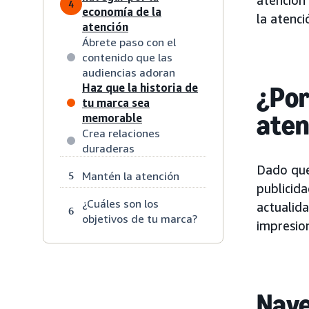
4
economía de la
la atenci
atención
Ábrete paso con el
contenido que las
audiencias adoran
Haz que la historia de
¿Por
tu marca sea
aten
memorable
Crea relaciones
duraderas
Dado que
Mantén la atención
5
publicid
¿Cuáles son los
actualida
6
objetivos de tu marca?
impresio
Nave