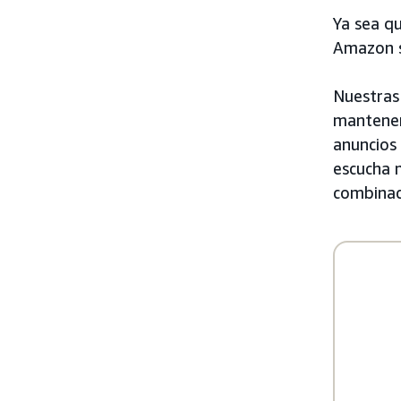
Ya sea q
Amazon s
Nuestras
mantener
anuncios
escucha 
combinaci