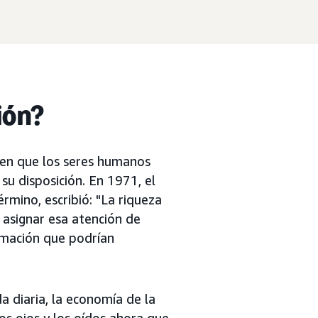
ión?
 en que los seres humanos
su disposición. En 1971, el
mino, escribió: "La riqueza
 asignar esa atención de
rmación que podrían
 diaria, la economía de la
os ojos y los oídos ahora que