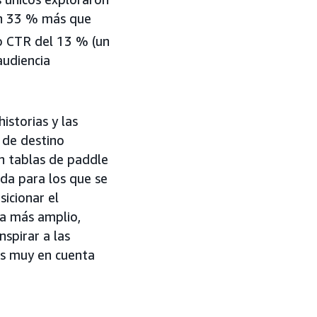
un 33 % más que
o CTR del 13 % (un
audiencia
istorias y las
 de destino
on tablas de paddle
ida para los que se
sicionar el
da más amplio,
spirar a las
os muy en cuenta