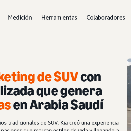
Medición
Herramientas
Colaboradores
keting de SUV
con
lizada que genera
as
en Arabia Saudí
ios tradicionales de SUV, Kia creó una experiencia
pasiones que marcan estilos de vida y llegando a