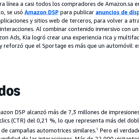
a línea a casi todos los compradores de Amazon.sa en
o, se usó
Amazon DSP
para publicar
anuncios de dis
icaciones y sitios web de terceros, para volver a atra
 interacciones. Al combinar contenido inmersivo con u
on Ads, Kia logró crear una experiencia rica y multifa
 y reforzó que el Sportage es más que un automóvil: e
dos
zon DSP alcanzó más de 7,3 millones de impresione
e clics (CTR) del 0,21 %, lo que representa más del dob
l de campañas automotrices similares.
1
Pero el verdade
fundidad de las interacciones. Más de 22 000 visitante