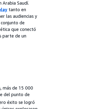
 Arabia Saudí.
play
tanto en
er las audiencias y
n conjunto de
cética que conectó
s parte de un
s, más de 15 000
le del punto de
ro éxito se logró
s únicos exploraron