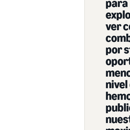
para 
explo
ver 
comb
por s
opor
meno
nivel
hemos
publi
nues