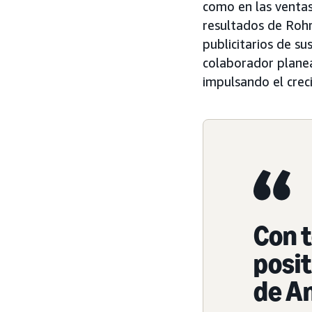
como en las ventas 
resultados de Roh
publicitarios de su
colaborador planea
impulsando el crec
Con 
posit
de A