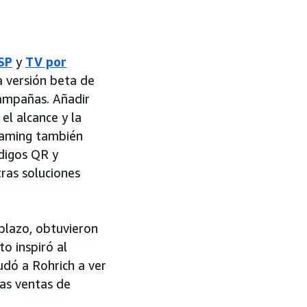
SP
y
TV por
a versión beta de
campañas. Añadir
el alcance y la
reaming también
digos QR y
ras soluciones
plazo, obtuvieron
o inspiró al
udó a Rohrich a ver
las ventas de