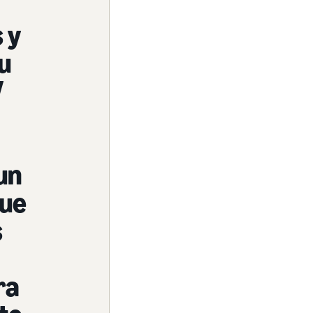
 y
u
V
un
que
s
ra