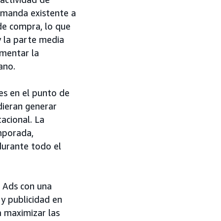
emanda existente a
de compra, lo que
y la parte media
omentar la
ano.
res en el punto de
dieran generar
acional. La
mporada,
durante todo el
 Ads con una
y publicidad en
a maximizar las