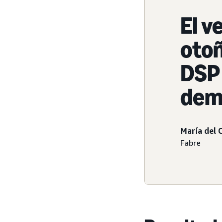
El v
otoñ
DSP 
dema
María del 
Fabre