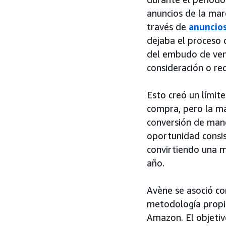
anuncios de la mar
través de
anuncio
dejaba el proceso 
del embudo de vent
consideración o re
Esto creó un límit
compra, pero la ma
conversión de mane
oportunidad consis
convirtiendo una m
año.
Avène se asoció c
metodología propia
Amazon. El objetiv