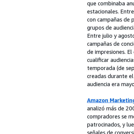
que combinaba anu
estacionales. Entr
con campañas de p
grupos de audiencia
Entre julio y agos
campañas de concie
de impresiones. El
cualificar audienci
temporada (de sept
creadas durante el 
audiencia era mayo
Amazon Marketin
analizó más de 20
compradores se mo
patrocinados, y lu
señales de conver