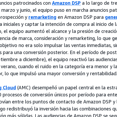
ncios patrocinados con
Amazon DSP
a lo largo de tr
e marzo y junio, el equipo puso en marcha anuncios pa
rospección y
remarketing
en Amazon DSP para
gene
 iniciales y captar la intención de compra al inicio de
to, el equipo aumentó el alcance y la presión de creaci
ncia de marca, consideración y remarketing, lo que g
 objetivo no era solo impulsar las ventas inmediatas, 
as para una conversión posterior. En el período de post
iembre a diciembre), el equipo reactivó las audiencias
verano, cuando el ruido en la categoría era menor y la
r, lo que impulsó una mayor conversión y rentabilidad
g Cloud
(AMC) desempeñó un papel central en la estra
0 procesos de conversión únicos por período para ent
vían entre los puntos de contacto de Amazon DSP y 
ego redistribuyó la inversión hacia las combinaciones 
sión más sólidas. Las audiencias de Amazon DSP se se