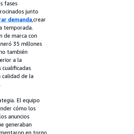
es fases
trocinados junto
rar demanda
,crear
 la temporada.
ón de marca con
eneró 35 millones
sino también
erior a la
 cualificadas
 calidad de la
.
tegia. El equipo
ender cómo los
los anuncios
que generaban
gmentaron en torno