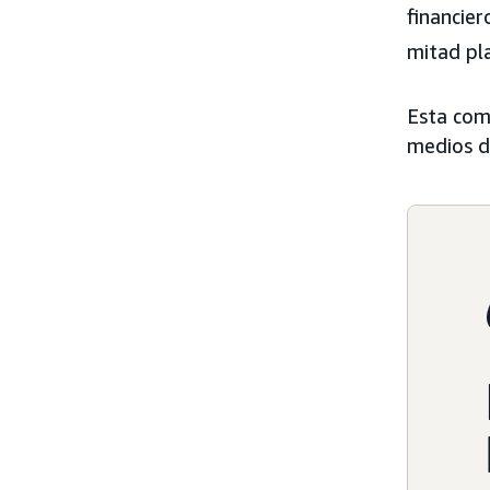
financier
mitad pla
Esta com
medios de