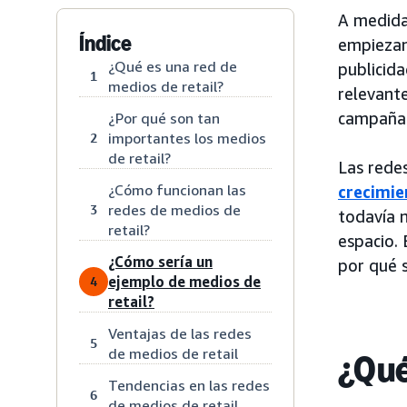
A medida
Índice
empiezan 
¿Qué es una red de
publicida
1
medios de retail?
relevant
campañas 
¿Por qué son tan
importantes los medios
2
de retail?
Las rede
¿Cómo funcionan las
crecimie
redes de medios de
3
todavía 
retail?
espacio. 
¿Cómo sería un
por qué 
ejemplo de medios de
4
retail?
Ventajas de las redes
5
de medios de retail
¿Qué
Tendencias en las redes
6
de medios de retail