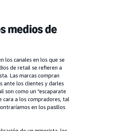
os medios de
n los canales en los que se
os de retail se refieren a
ista. Las marcas compran
s ante los clientes y darles
il son como un “escaparate
e cara a los compradores, tal
ntraríamos en los pasillos
licación de un minorista, los