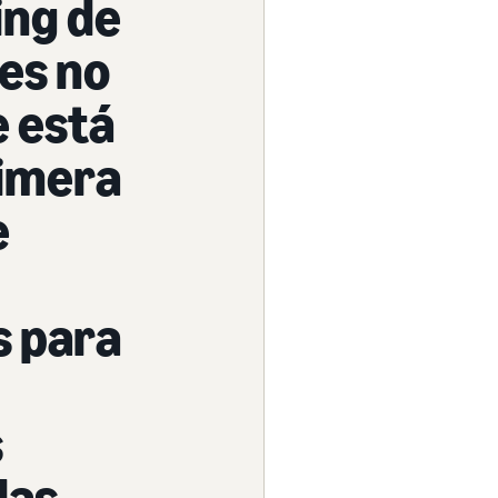
ing de
es no
e está
rimera
e
s para
s
las