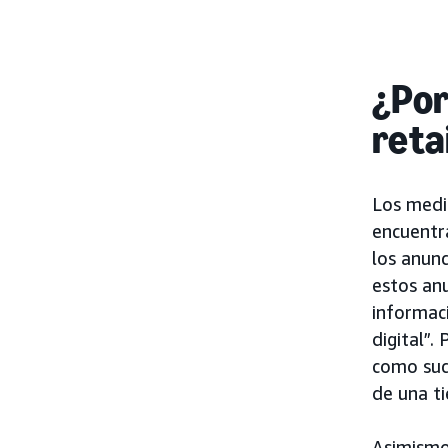
¿Por
reta
Los medio
encuentr
los anun
estos anu
informac
digital”.
como suc
de una ti
Asimismo,