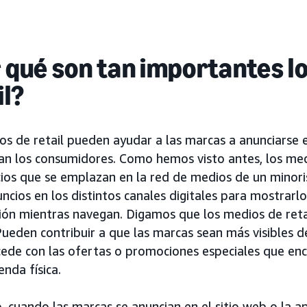
 qué son tan importantes l
il?
s de retail pueden ayudar a las marcas a anunciarse e
an los consumidores. Como hemos visto antes, los medi
cios que se emplazan en la red de medios de un minor
ncios en los distintos canales digitales para mostrarlo
ión mientras navegan. Digamos que los medios de reta
 Pueden contribuir a que las marcas sean más visibles d
ede con las ofertas o promociones especiales que enco
enda física.
 cuando las marcas se anuncian en el sitio web o la ap