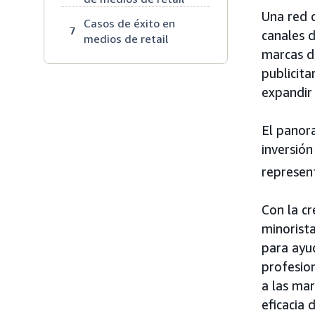
Una red d
Casos de éxito en
7
canales d
medios de retail
marcas de
publicit
expandir 
El panor
inversión
represent
Con la cr
minorista
para ayud
profesio
a las ma
eficacia 