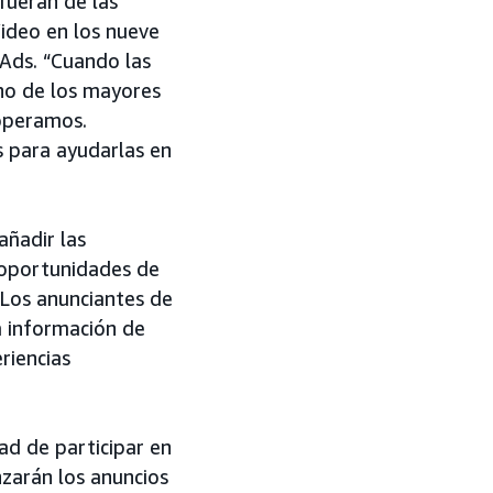
fueran de las
Video en los nueve
 Ads. “Cuando las
uno de los mayores
 operamos.
s para ayudarlas en
ñadir las
r oportunidades de
 Los anunciantes de
a información de
riencias
ad de participar en
nzarán los anuncios