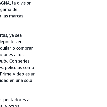
GNA, la división
a gama de
a las marcas
itas, ya sea
deportes en
lquilar o comprar
iones a los
Duty
. Con series
ys
,
películas como
Prime Video es un
idad en una sola
 espectadores al
al y otros