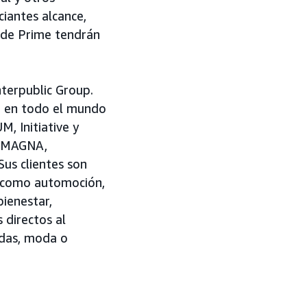
iantes alcance,
 de Prime tendrán
nterpublic Group.
g en todo el mundo
M, Initiative y
, MAGNA,
us clientes son
s como automoción,
bienestar,
s directos al
idas, moda o