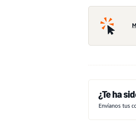
M
¿Te ha sid
Envíanos tus c