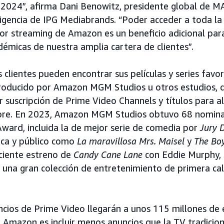
2024”, afirma Dani Benowitz, presidente global de MA
eligencia de IPG Mediabrands. “Poder acceder a toda l
r streaming de Amazon es un beneficio adicional par
émicas de nuestra amplia cartera de clientes”.
 clientes pueden encontrar sus películas y series favor
roducido por Amazon MGM Studios u otros estudios, 
r suscripción de Prime Video Channels y títulos para a
ore. En 2023, Amazon MGM Studios obtuvo 68 nominac
ard, incluida la de mejor serie de comedia por
Jury 
ica y público como
La maravillosa Mrs. Maisel
y
The Bo
eciente estreno de
Candy Cane Lane
con Eddie Murphy, 
 una gran colección de entretenimiento de primera cal
uncios de Prime Video llegarán a unos 115 millones de
e Amazon es incluir menos anuncios que la TV tradicion