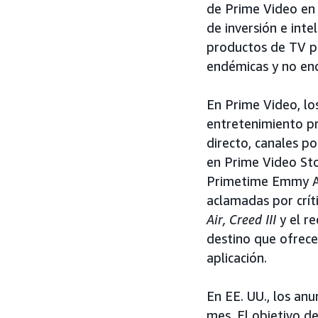
de Prime Video en 
de inversión e int
productos de TV po
endémicas y no end
En Prime Video, los
entretenimiento p
directo, canales po
en Prime Video St
Primetime Emmy Aw
aclamadas por crít
Air, Creed III
y el r
destino que ofrece
aplicación.
En EE. UU., los an
mes. El objetivo d