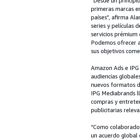
“Desde un principi
primeras marcas en
países”, afirma Al
series y películas 
servicios prémium 
Podemos ofrecer a 
sus objetivos comer
Amazon Ads e IPG 
audiencias globale
nuevos formatos de
IPG Mediabrands ll
compras y entrete
publicitarias rele
“Como colaboradore
un acuerdo global 