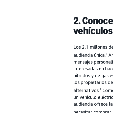
2. Conoce
vehículos
Los 2,1 millones d
audiencia única.
2
Am
mensajes personaliz
interesadas en hace
híbridos y de gas 
los propietarios d
alternativos.
2
Como 
un vehículo eléctr
audiencia ofrece la
necesitar comprar 