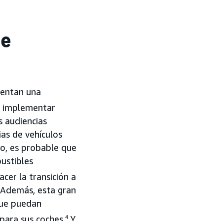
de
entan una
e implementar
s audiencias
ias de vehículos
lo, es probable que
ustibles
cer la transición a
 Además, esta gran
 que puedan
para sus coches.
4
Y,