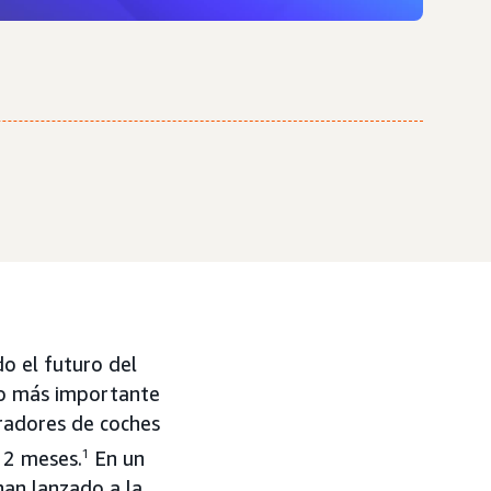
do el futuro del
 lo más importante
radores de coches
12 meses.
1
En un
han lanzado a la