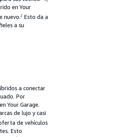
brido en Your
he nuevo.
2
Esto da a
ieles a su
íbridos a conectar
cuado. Por
 en Your Garage.
cas de lujo y casi
oferta de vehículos
tes. Esto