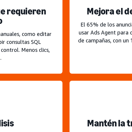
ue requieren
Mejora el 
o
El 65% de los anunci
usar Ads Agent para
manuales, como editar
de campañas, con un
bir consultas SQL
control. Menos clics,
.
isis
Mantén la t