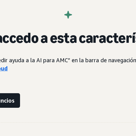
ccedo a esta caracterí
edir ayuda a la AI para AMC” en la barra de navegació
oud
uncios