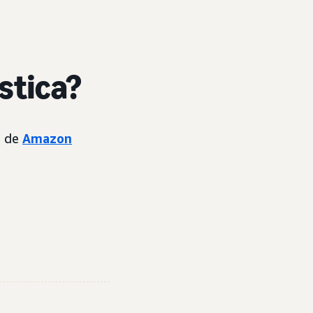
stica?
n de
Amazon