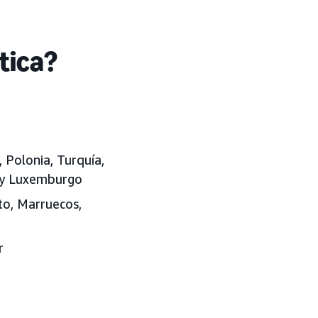
tica?
, Polonia, Turquía,
a y Luxemburgo
pto, Marruecos,
r