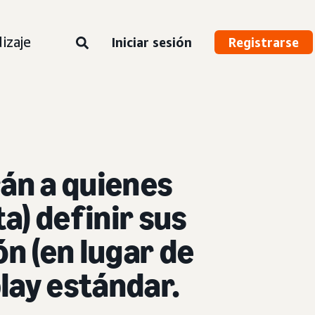
izaje
Iniciar sesión
Registrarse
rán a quienes
a) definir sus
ón (en lugar de
play estándar.