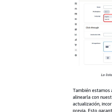
La lis
También estamos ac
alinearla con nues
actualización, inco
previa. Esto garan