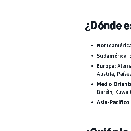
¿Dónde es
Norteaméric
Sudamérica
: 
Europa
: Alema
Austria, Paíse
Medio Orient
Baréin, Kuwai
Asia-Pacífico