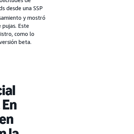
olicitudes de
ds desde una SSP
esamiento y mostró
 pujas. Este
istro, como lo
ersión beta.
ial
 En
 en
n la