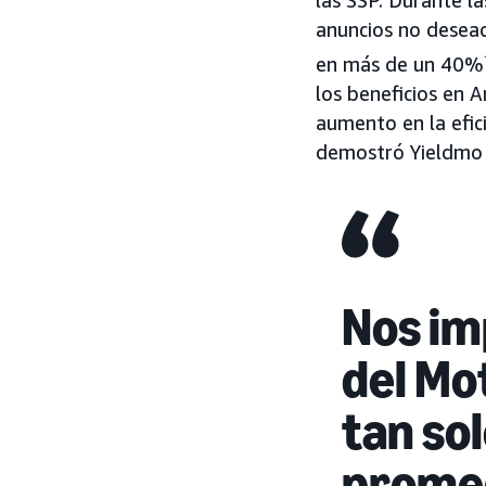
las SSP. Durante l
anuncios no desea
en más de un 40%
los beneficios en 
aumento en la efic
demostró Yieldmo 
Nos im
del Mo
tan so
promed