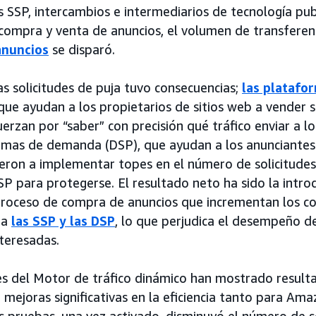
 SSP, intercambios e intermediarios de tecnología publ
 compra y venta de anuncios, el volumen de transferen
anuncios
se disparó.
s solicitudes de puja tuvo consecuencias;
las platafo
 que ayudan a los propietarios de sitios web a vender 
fuerzan por “saber” con precisión qué tráfico enviar a 
ormas de demanda (DSP), que ayudan a los anunciante
rrieron a implementar topes en el número de solicitude
SP para protegerse. El resultado neto ha sido la intro
l proceso de compra de anuncios que incrementan los c
ra
las SSP y las DSP
, lo que perjudica el desempeño 
nteresadas.
les del Motor de tráfico dinámico han mostrado result
mejoras significativas en la eficiencia tanto para A