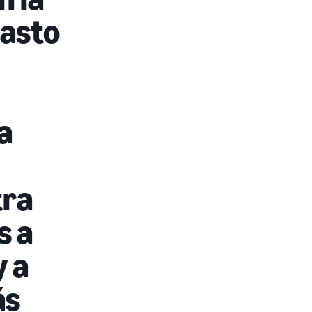
gasto
a
tra
s a
y a
ás