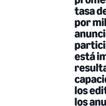
tasa d
por mil
anuncio
partici
está i
result
capaci
los edi
los an