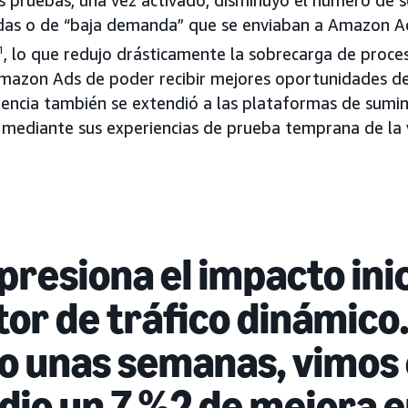
as pruebas, una vez activado, disminuyó el número de s
das o de “baja demanda” que se enviaban a Amazon A
1
, lo que redujo drásticamente la sobrecarga de proc
Amazon Ads de poder recibir mejores oportunidades de
iencia también se extendió a las plataformas de sumin
mediante sus experiencias de prueba temprana de la v
presiona el impacto inic
tor de tráfico dinámico.
lo unas semanas, vimos
io un 7 %2 de mejora e