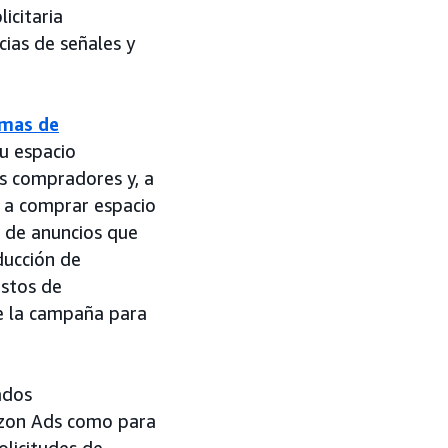
icitaria
cias de señales y
rmas de
su espacio
los compradores y, a
s a comprar espacio
s de anuncios que
ducción de
ostos de
de la campaña para
ados
mazon Ads como para