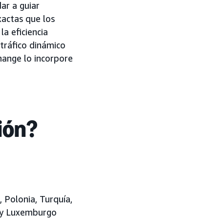
ar a guiar
xactas que los
a eficiencia
 tráfico dinámico
hange lo incorpore
ión?
, Polonia, Turquía,
a y Luxemburgo