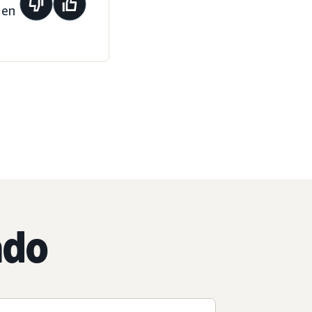
 en
ado