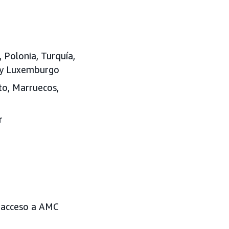
, Polonia, Turquía,
a y Luxemburgo
pto, Marruecos,
r
n acceso a AMC