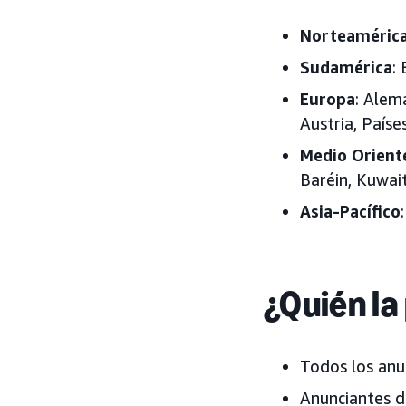
Norteaméric
Sudamérica
: 
Europa
: Alema
Austria, Paíse
Medio Orient
Baréin, Kuwai
Asia-Pacífico
¿Quién la
Todos los anu
Anunciantes d