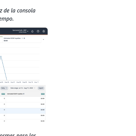
z de la consola
iempo.
formes para las