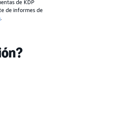
cuentas de KDP
nte de informes de
n
.
ión?