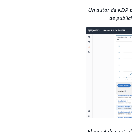
Un autor de KDP pu
de public
El panel de contro