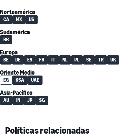
Norteamérica
CA
MX
US
Sudamérica
BR
Europa
BE
DE
ES
FR
IT
NL
PL
SE
TR
UK
Oriente Medio
EG
KSA
UAE
Asia-Pacífico
AU
IN
JP
SG
Políticas relacionadas