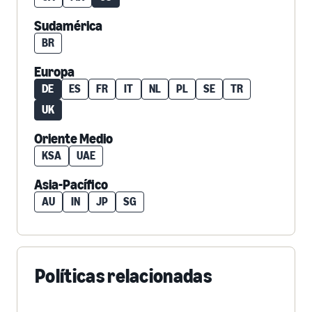
Sudamérica
BR
Europa
DE
ES
FR
IT
NL
PL
SE
TR
UK
Oriente Medio
KSA
UAE
Asia-Pacífico
AU
IN
JP
SG
Políticas relacionadas