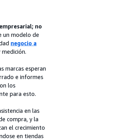
 empresarial; no
de un modelo de
idad
negocio a
 medición.
as marcas esperan
errado e informes
on los
nte para esto.
nsistencia en las
 de compra, y la
zan el crecimiento
ándose en tiendas