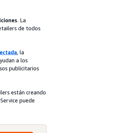
iciones
. La
etailers de todos
ectada
, la
ayudan a los
os publicitarios
lers están creando
 Service puede