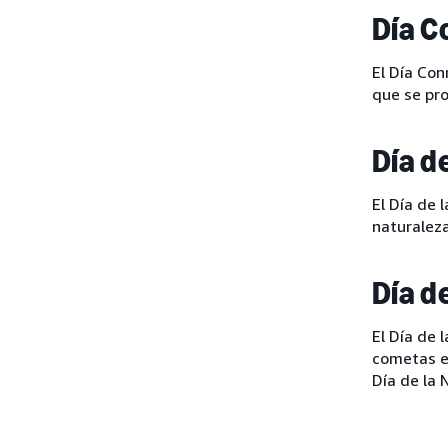
Día C
El Día Con
que se pr
Día d
El Día de 
naturaleza
Día d
El Día de 
cometas e
Día de la 