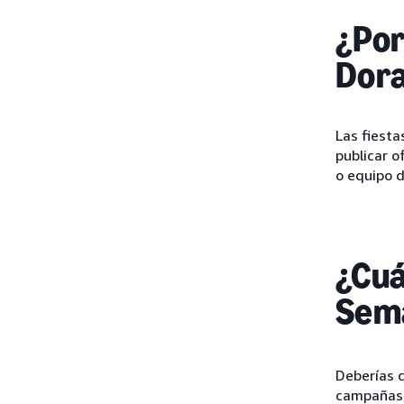
¿Por
Dor
Las fiesta
publicar 
o equipo de
¿Cuá
Sem
Deberías 
campañas p