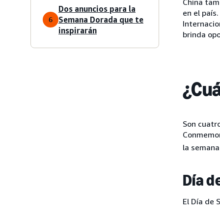
China tam
Dos anuncios para la
en el país
Semana Dorada que te
6
Internacio
inspirarán
brinda opo
¿Cuá
Son cuatro
Conmemorat
la semana 
Día d
El Día de 