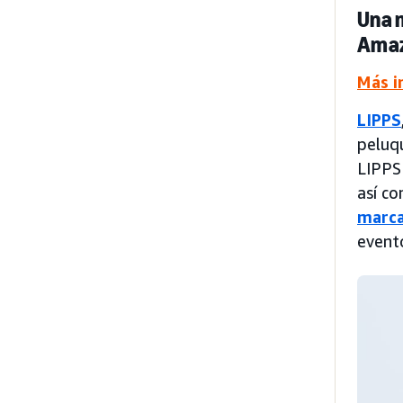
Una m
Amaz
Más i
LIPPS
peluqu
LIPPS
así c
marc
event