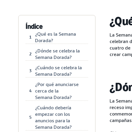
¿Qué
Índice
¿Qué es la Semana
La Semana
1
Dorada?
celebran d
cuatro de 
¿Dónde se celebra la
2
crear camp
Semana Dorada?
¿Cuándo se celebra la
3
Semana Dorada?
¿Dón
¿Por qué anunciarse
cerca de la
4
Semana Dorada?
La Semana
receso imp
¿Cuándo debería
conmemora
empezar con los
5
campañas e
anuncios para la
Semana Dorada?