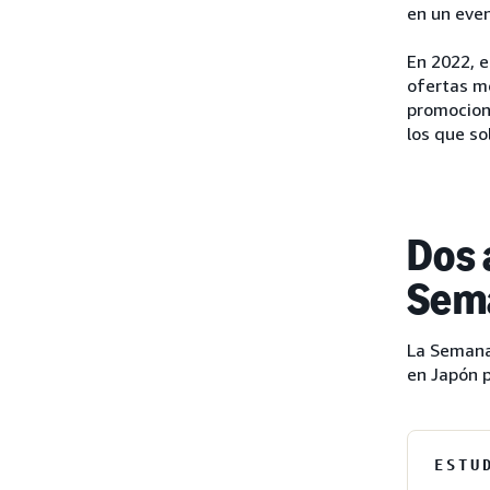
en un eve
En 2022, e
ofertas m
promocion
los que so
Dos 
Sem
La Semana
en Japón p
ESTU