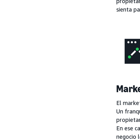
propietar
sienta p
Marke
El market
Un franq
propietar
En ese ca
negocio l