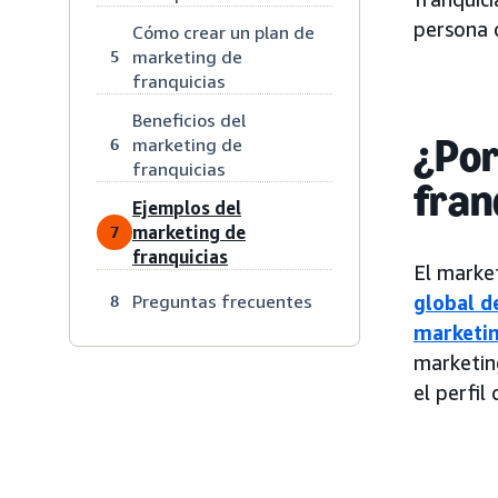
persona 
Cómo crear un plan de
marketing de
5
franquicias
Beneficios del
¿Por
marketing de
6
franquicias
fran
Ejemplos del
marketing de
7
franquicias
El marke
Preguntas frecuentes
global d
8
marketin
marketing
el perfil