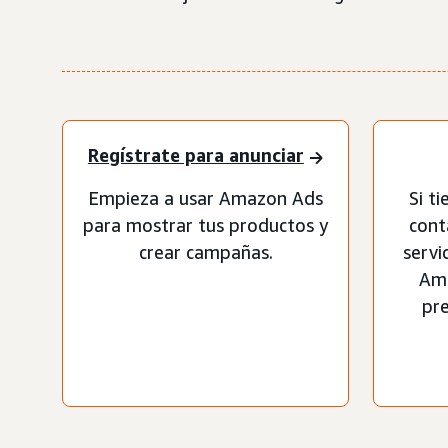
Regístrate para anunciar
Empieza a usar Amazon Ads
Si t
para mostrar tus productos y
cont
crear campañas.
servi
Ama
pr