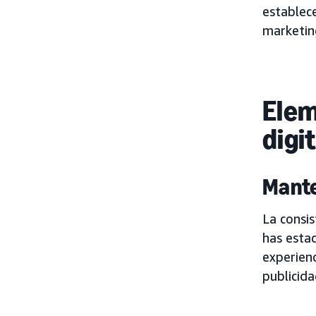
establece
marketin
Elem
digi
Mante
La consis
has estad
experienc
publicida