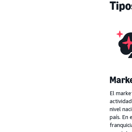
Tipo
Marke
El market
activida
nivel nac
país. En 
franquici