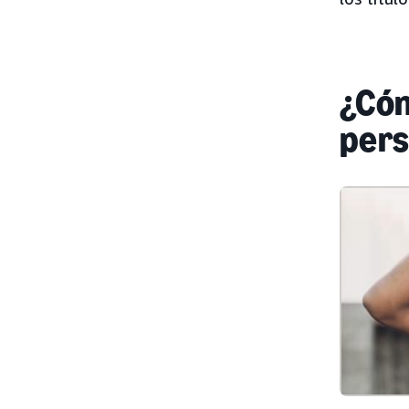
¿Cóm
pers