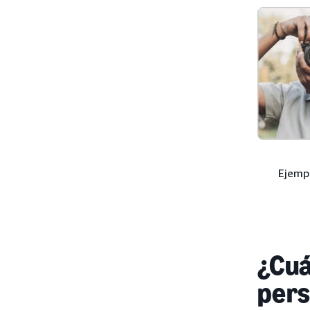
Ejempl
¿Cuá
pers