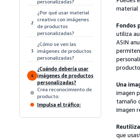
personalizadas?
material 
¿Por qué usar material
creativo con imágenes
2
Fondos p
de productos
personalizadas?
utiliza 
ASIN anu
¿Cómo se ven las
permiten 
imágenes de productos
3
personalizadas?
personali
producto
¿Cuándo debería usar
imágenes de productos
4
personalizadas?
Una imag
Crea reconocimiento de
imagen p
producto:
tamaño d
Impulsa el tráfico:
imagen r
Reutiliz
que usas