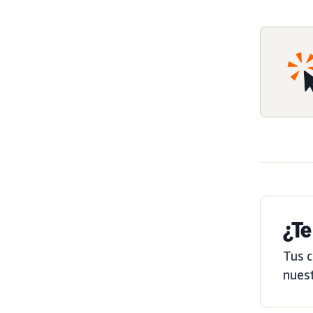
¿Te
Tus 
nuest