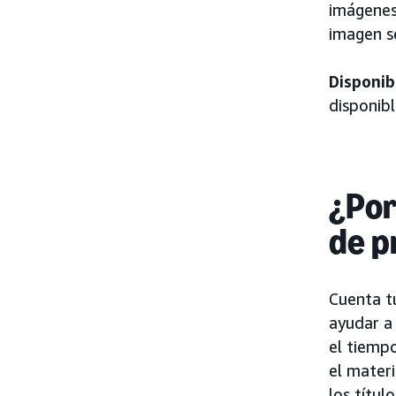
imágenes 
imagen se
Disponib
disponibl
¿Por
de p
Cuenta t
ayudar a
el tiempo
el materi
los títul