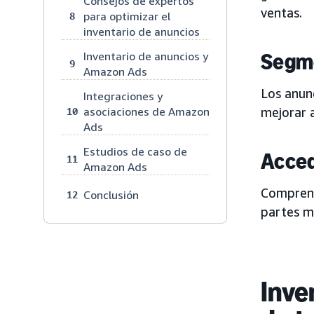
Consejos de expertos
ventas.
para optimizar el
8
inventario de anuncios
Segme
Inventario de anuncios y
9
Amazon Ads
Los anunc
Integraciones y
asociaciones de Amazon
mejorar 
10
Ads
Estudios de caso de
Acced
11
Amazon Ads
Comprend
Conclusión
12
partes me
Inve