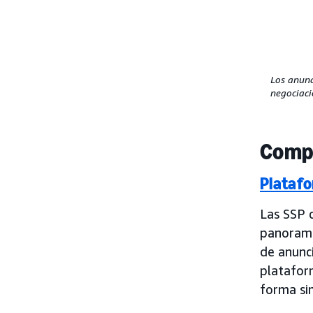
Los anunc
negociaci
Compo
Platafo
Las SSP c
panorama
de anunci
platafor
forma si