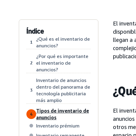
El invent
Índice
disponibl
¿Qué es el inventario de
llegan a 
1
anuncios?
complejid
publicac
¿Por qué es importante
el inventario de
2
anuncios?
Inventario de anuncios
¿Qué
dentro del panorama de
3
tecnología publicitaria
más amplio
El invent
Tipos de inventario de
4
anuncios
anuncios 
Inventario prémium
otros me
espacio p
Inventario remanente