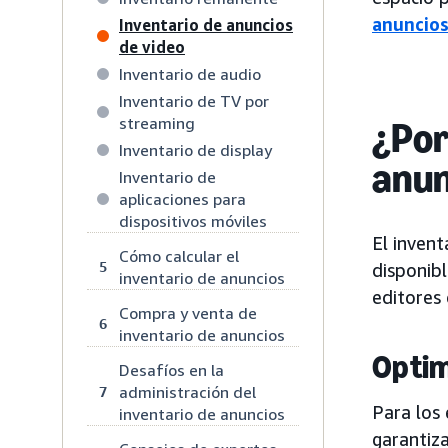
anuncios
Inventario de anuncios
de video
Inventario de audio
Inventario de TV por
streaming
¿Por
Inventario de display
anun
Inventario de
aplicaciones para
dispositivos móviles
El inven
Cómo calcular el
5
disponib
inventario de anuncios
editores 
Compra y venta de
6
inventario de anuncios
Optim
Desafíos en la
administración del
7
Para los 
inventario de anuncios
garantiza