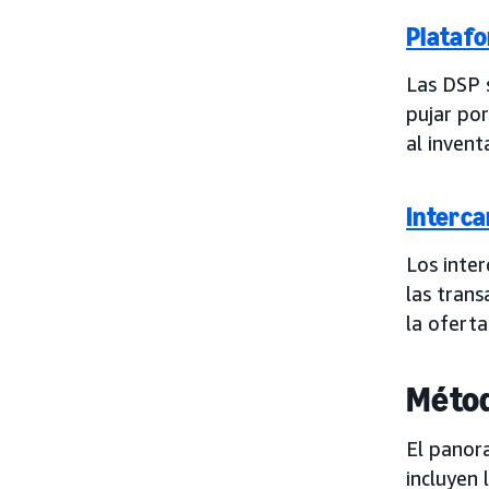
Plataf
Las DSP s
pujar por
al invent
Interca
Los inte
las trans
la ofert
Métod
El panora
incluyen 