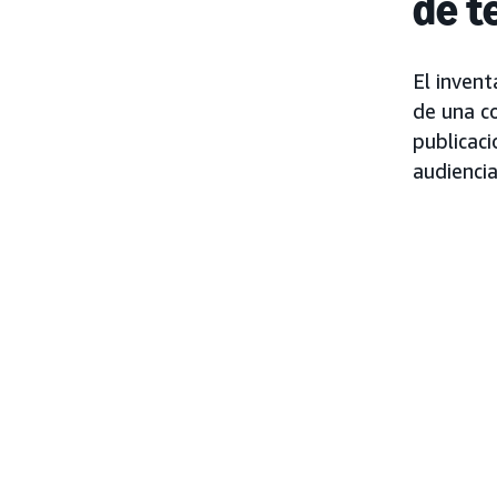
de t
El invent
de una c
publicaci
audiencia