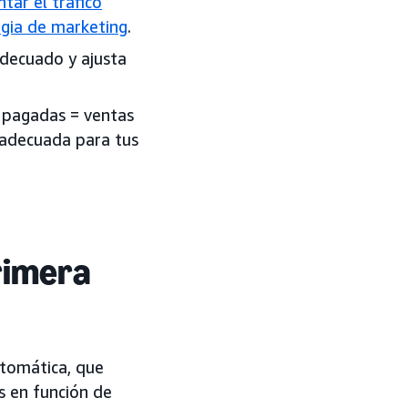
tar el tráfico
egia de marketing
.
adecuado y ajusta
s pagadas = ventas
 adecuada para tus
rimera
tomática, que
s en función de