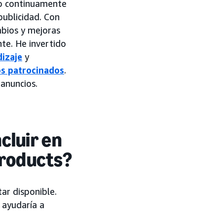
do continuamente
publicidad. Con
bios y mejoras
nte. He invertido
izaje
y
os patrocinados
.
anuncios.
cluir en
roducts?
ar disponible.
d ayudaría a