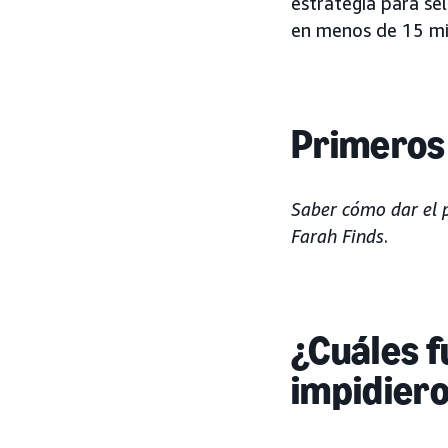
estrategia para se
en menos de 15 mi
Primeros
Saber cómo dar el 
Farah Finds
.
¿Cuáles f
impidier