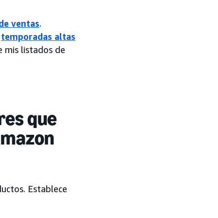
de ventas
.
s
temporadas altas
e mis listados de
ores que
 Amazon
ductos. Establece