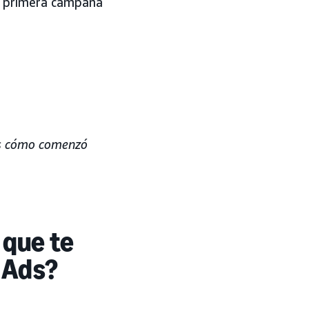
su primera campaña
os cómo comenzó
 que te
 Ads?