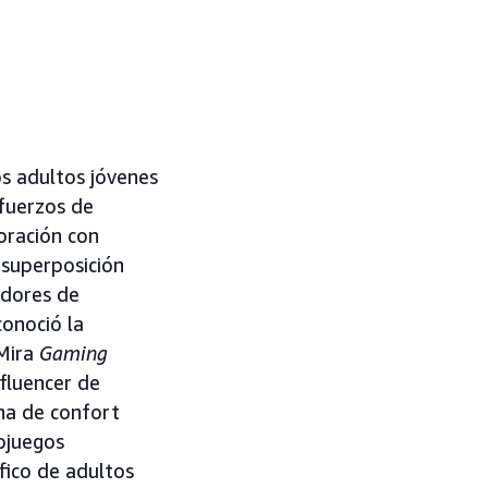
os adultos jóvenes
sfuerzos de
oración con
 superposición
adores de
conoció la
 Mira
Gaming
fluencer de
ona de confort
ojuegos
fico de adultos