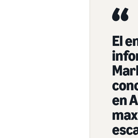
El e
inf
Mark
cono
en 
maxi
esc