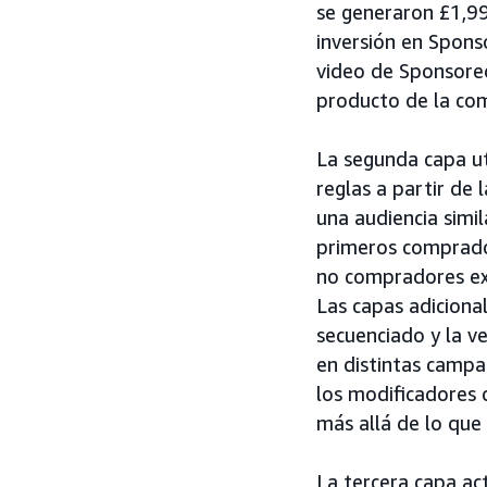
se generaron £1,99 
inversión en Spons
video de Sponsored
producto de la co
La segunda capa ut
reglas a partir de
una audiencia simil
primeros comprado
no compradores exp
Las capas adiciona
secuenciado y la ve
en distintas campa
los modificadores 
más allá de lo que 
La tercera capa act