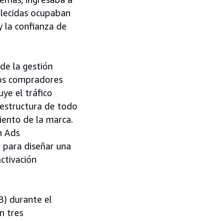
blecidas ocupaban
y la confianza de
de la gestión
los compradores
ye el tráfico
aestructura de todo
iento de la marca.
n Ads
 para diseñar una
ctivación
B) durante el
n tres