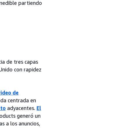
medible partiendo
ia de tres capas
 Unido con rapidez
video de
ada centrada en
cto
adyacentes.
El
oducts generó un
s a los anuncios,