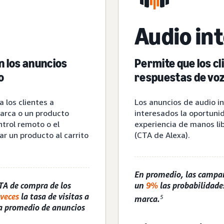
Audio in
on los anuncios
Permite que los c
o
respuestas de voz 
a los clientes a
Los anuncios de audio in
arca o un producto
interesados la oportuni
ntrol remoto o el
experiencia de manos lib
r un producto al carrito
(CTA de Alexa).
En promedio, las campa
CTA de compra de los
un
9%
las probabilidades
 veces
la tasa de visitas a
5
marca.
ña promedio de anuncios