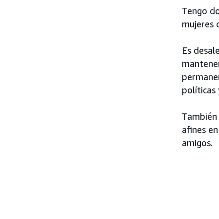
Tengo dos
mujeres q
Es desal
mantener 
permanen
políticas
También 
afines e
amigos.