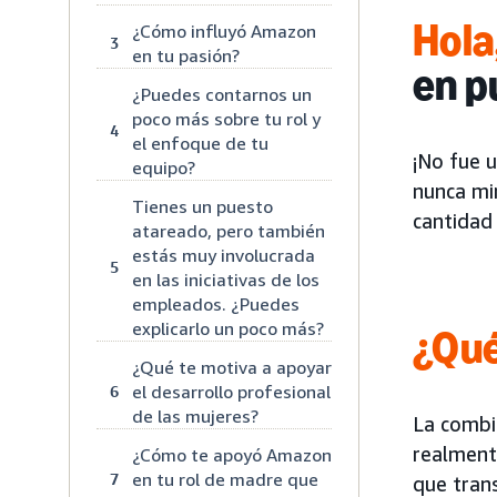
Hola
¿Cómo influyó Amazon
3
en tu pasión?
en p
¿Puedes contarnos un
poco más sobre tu rol y
4
el enfoque de tu
¡No fue 
equipo?
nunca mi
Tienes un puesto
cantidad 
atareado, pero también
estás muy involucrada
5
en las iniciativas de los
empleados. ¿Puedes
explicarlo un poco más?
¿Qué
¿Qué te motiva a apoyar
el desarrollo profesional
6
de las mujeres?
La combin
realmente
¿Cómo te apoyó Amazon
en tu rol de madre que
7
que tran