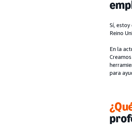
empl
Sí, estoy
Reino Un
En la act
Creamos 
herramie
para ayu
¿Qué
prof