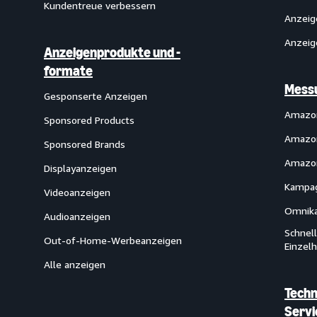
Kundentreue verbessern
Anzeig
Anzeig
Anzeigenprodukte und -
formate
Messu
Gesponserte Anzeigen
Amazon
Sponsored Products
Amazon
Sponsored Brands
Amazon
Displayanzeigen
Kampag
Videoanzeigen
Omnika
Audioanzeigen
Schnel
Out-of-Home-Werbeanzeigen
Einzel
Alle anzeigen
Techn
Servi