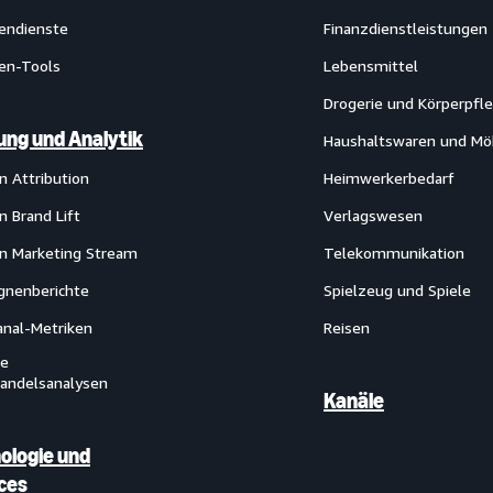
endienste
Finanzdienstleistungen
en-Tools
Lebensmittel
Drogerie und Körperpfl
ng und Analytik
Haushaltswaren und Mö
 Attribution
Heimwerkerbedarf
 Brand Lift
Verlagswesen
 Marketing Stream
Telekommunikation
nenberichte
Spielzeug und Spiele
nal-Metriken
Reisen
le
handelsanalysen
Kanäle
ologie und
ces