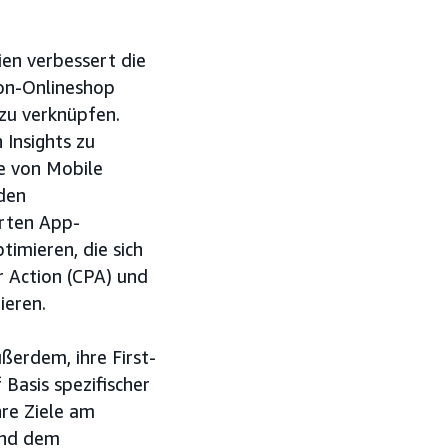
en verbessert die
on-Onlineshop
zu verknüpfen.
 Insights zu
e von Mobile
den
erten App-
imieren, die sich
r Action (CPA) und
ieren.
erdem, ihre First-
Basis spezifischer
hre Ziele am
 und dem