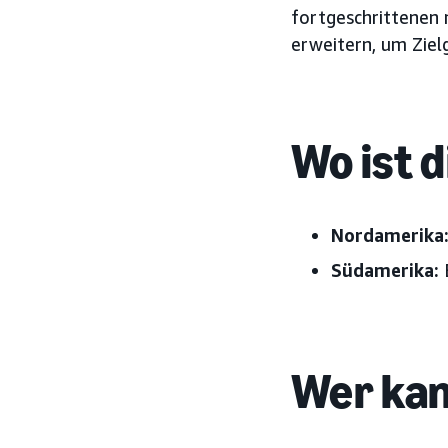
fortgeschrittenen 
erweitern, um Ziel
Wo ist 
Nordamerika
Südamerika:
B
Wer kan