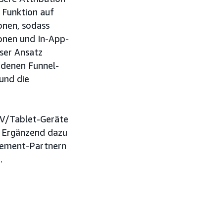
 Funktion auf
onen, sodass
ionen und In-App-
ser Ansatz
edenen Funnel-
 und die
 TV/Tablet-Geräte
. Ergänzend dazu
urement-Partnern
.