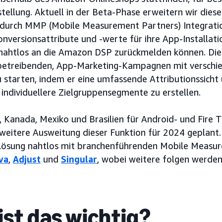
tellung. Aktuell in der Beta-Phase erweitern wir diese
durch MMP (Mobile Measurement Partners) Integrati
versionsattribute und -werte für ihre App-Installat
t nahtlos an die Amazon DSP zurückmelden können. Die
betreibenden, App-Marketing-Kampagnen mit verschi
zu starten, indem er eine umfassende Attributionssicht
, individuellere Zielgruppensegmente zu erstellen.
, Kanada, Mexiko und Brasilien für Android- und Fire
e weitere Ausweitung dieser Funktion für 2024 geplant
ie Lösung nahtlos mit branchenführenden Mobile Meas
va
,
Adjust
und
Singular
, wobei weitere folgen werden
st das wichtig?