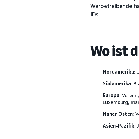
Werbetreibende hab
IDs.
Wo ist 
Nordamerika
: 
Südamerika
: Br
Europa
: Verein
Luxemburg, Irla
Naher Osten
: 
Asien-Pazifik
: 